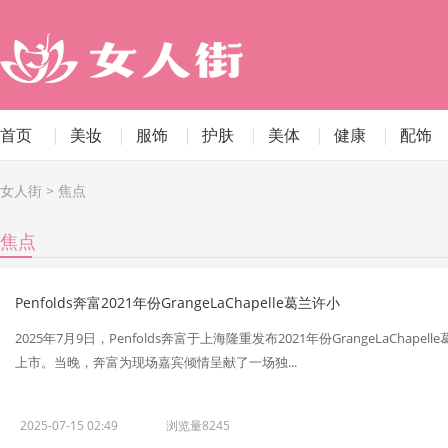
首页
|
美妆
|
服饰
|
护肤
|
美体
|
健康
|
配饰
女人街
>
焦点
焦点
Penfolds奔富2021年份GrangeLaChapelle葛兰许小
2025年7月9日，Penfolds奔富于上海隆重发布2021年份GrangeLaC
上市。当晚，奔富为现场嘉宾倾情呈献了一场独...
2025-07-15 02:49
浏览量8245