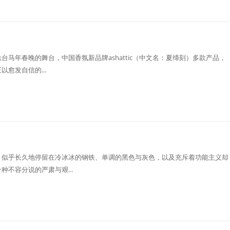
马年春晚的舞台，中国香氛新品牌ashattic（中文名：夏缔刻）多款产品，
愈发自信的...
，似乎长久地停留在冷冰冰的钢铁、单调的黑色与灰色，以及充斥着功能主义却
不容分说的严肃与艰...