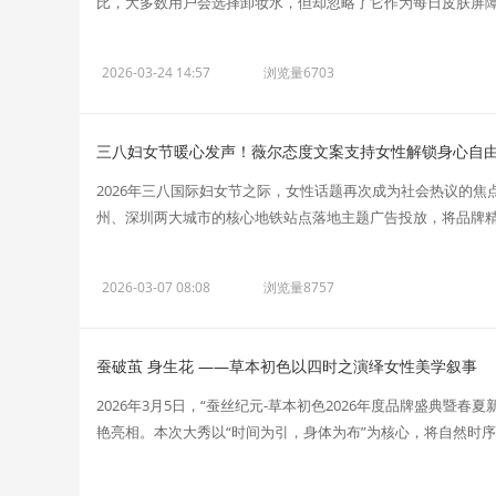
比，大多数用户会选择卸妆水，但却忽略了它作为每日皮肤屏障“强
2026-03-24 14:57
浏览量6703
三八妇女节暖心发声！薇尔态度文案支持女性解锁身心自
2026年三八国际妇女节之际，女性话题再次成为社会热议的焦点
州、深圳两大城市的核心地铁站点落地主题广告投放，将品牌精神
2026-03-07 08:08
浏览量8757
蚕破茧 身生花 ——草本初色以四时之演绎女性美学叙事
2026年3月5日，“蚕丝纪元-草本初色2026年度品牌盛典暨
艳亮相。本次大秀以“时间为引，身体为布”为核心，将自然时序与.