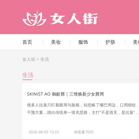
首页
|
美妆
|
服饰
|
护肤
|
美
女人街
>
生活
生活
SKINIST AO 御龄唇｜三维焕新少女唇周
很多人抗衰只盯着眼周与脸颊，却忽略了嘴巴周边，口周细纹、下
干预方案，跳出传统单一填充思路，主打“不是填充，是抗衰”，全
2026-08-05 10:33
浏览量7695