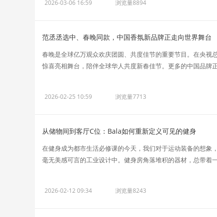
2026-03-06 16:59
浏览量8894
范丞丞选中、春晚同款，中国香氛新品牌正走向世界舞台
春晚是全球亿万观众欢庆团圆、共度佳节的重要节目。在央视总台
惊喜亮相舞台，陪伴全球华人共度新春佳节。更多的中国品牌正以
2026-02-25 10:59
浏览量7713
从储物间到客厅C位：Bala如何重新定义可见的健身
在健身成为都市生活必修课的今天，我们对于运动装备的想象
毫无美感可言的工业设计中。健身房角落堆积的器材，总带着一种
2026-02-12 09:34
浏览量8243