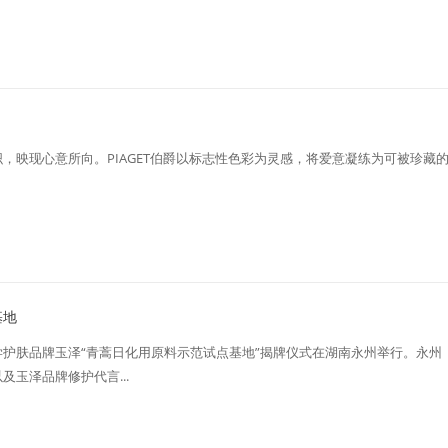
）色彩交织，映现心意所向。PIAGET伯爵以标志性色彩为灵感，将爱意凝练为可被珍藏
基地
护肤品牌玉泽“青蒿日化用原料示范试点基地”揭牌仪式在湖南永州举行。永州
玉泽品牌修护代言...