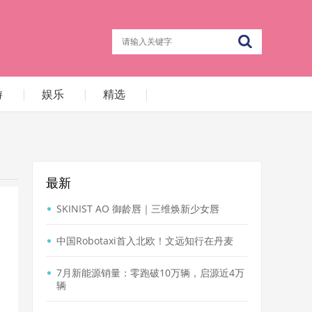
游
|
娱乐
|
精选
|
最新
SKINIST AO 御龄唇｜三维焕新少女唇
中国Robotaxi首入北欧！文远知行在丹麦
7月新能源销量：零跑破10万辆，启源近4万
辆