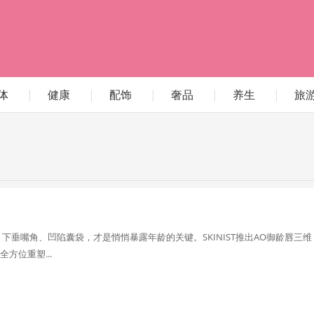
体
|
健康
|
配饰
|
奢品
|
养生
|
旅
垂嘴角、凹陷囊袋，才是悄悄暴露年龄的关键。SKINIST推出AO御龄唇三维
方位重塑...