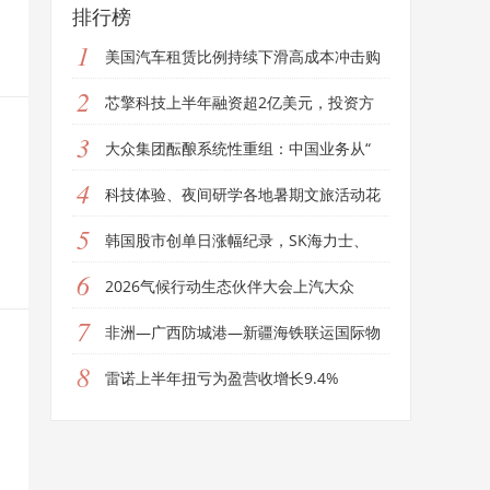
排行榜
1
美国汽车租赁比例持续下滑高成本冲击购
2
芯擎科技上半年融资超2亿美元，投资方
3
大众集团酝酿系统性重组：中国业务从“
的
4
科技体验、夜间研学各地暑期文旅活动花
5
韩国股市创单日涨幅纪录，SK海力士、
6
2026气候行动生态伙伴大会上汽大众
7
非洲—广西防城港—新疆海铁联运国际物
8
雷诺上半年扭亏为盈营收增长9.4%