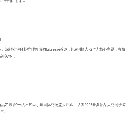
干预”的本...
由
。深耕女性经期护理领域的Libresse薇尔，以#别怕大动作为核心主题，在杭
关怀与...
春夏新品发布会”于杭州艺尚小镇国际秀场盛大启幕。品牌2026春夏新品大秀同步惊
..