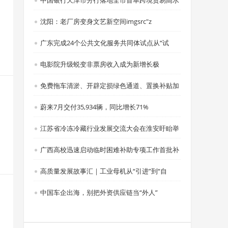
中国银行天津市分行落地全市首单跨境贸易高水
沈阳：老厂房变身文艺新空间imgsrc"z
广东完成24个公共文化服务共同体试点从“试
电影院升级蜕变非票房收入成为新增长极
免费拖车清淤、开辟定损绿色通道、置换补贴加
蔚来7月交付35,934辆，同比增长71%
江苏省冷冻冷藏行业发展交流大会在淮安盱眙举
广西高校迅速启动临时困难补助专项工作首批补
高质量发展故事汇｜工业母机从“引进”到“自
中国车企出海，别把外资供应链当“外人”