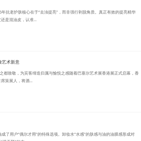
6年抗老护肤核心在于“去浊提亮”，而非强行剥脱角质。真正有效的提亮精华
是混油皮，认准...
绽放艺术新意
活力之都致敬，为宾客缔造归属与愉悦之感随着巴塞尔艺术展香港展正式启幕，香
策展人，将酒...
油成了用户“偶尔才用”的特殊选项。卸妆水“水感”的肤感与油的油膜感形成对