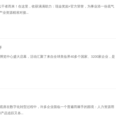
的实干者而来！在这里，收获满满助力：现金奖励+官方荣誉，为事业添一份底气
业资源精准对接...
杆
新国际博览中心盛大启幕，活动汇聚了来自全球美妆界40多个国家、3200家企业，是
一数字底座在数字化转型过程中，许多企业面临一个普遍而棘手的困境：人力资源用
品追踪又各...