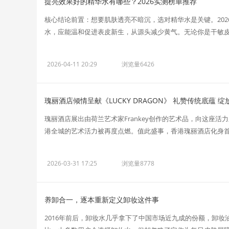
提亮效果好的精华水有哪些？2026实测榜单推荐
核心结论前置：想要肌肤透亮不暗沉，选对精华水是关键。202
水，应能温和促进表皮新生，从源头减少黄气。无论你是干敏皮还
2026-04-11 20:29
浏览量6426
瑰丽酒店倾情呈献《LUCKY DRAGON》 礼赞传统底蕴 
瑰丽酒店展出由荷兰艺术家Frankey创作的艺术品，向这座
港全城的艺术活力被再度点燃。值此盛事，香港瑰丽酒店化身首席
2026-03-31 17:25
浏览量8778
养卸合一，逐本重新定义卸妆这件事
2016年前后，卸妆水几乎拿下了中国市场近九成的份额，卸妆