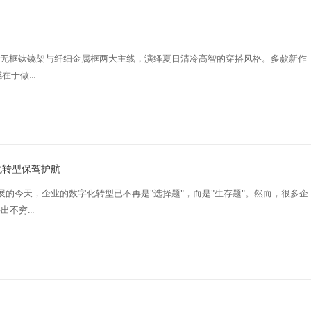
新品，以无框钛镜架与纤细金属框两大主线，演绎夏日清冷高智的穿搭风格。多款新作
于做...
化转型保驾护航
发展的今天，企业的数字化转型已不再是"选择题"，而是"生存题"。然而，很多企
不穷...