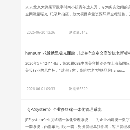
2026北京大兴采育数字时尚小镇青年达人秀，专为务实敢闯
全网流量曝光+纪录片拍摄，放大项目声量资深导师全程陪跑、产
2026-06-30 13:36
浏览量5142
hanaumi花近携黑极光面膜，以油疗愈定义高阶抗老新标
2026年5月12至14日，第30届CBE中国美容博览会在上海
美妆行业的风向标。“以油疗愈，高阶抗老”护肤品牌hanau...
2026-06-01 09:33
浏览量5329
《JPZsystem》企业多终端一体化管理系统
JPZsystem企业度终端一体化管理系统——为企业构建统
一套系统，内部审批用另一套，财务管理单独部署，客户管理和产