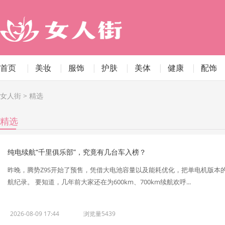
首页
|
美妆
|
服饰
|
护肤
|
美体
|
健康
|
配饰
女人街
>
精选
精选
纯电续航“千里俱乐部”，究竟有几台车入榜？
昨晚，腾势Z9S开始了预售，凭借大电池容量以及能耗优化，把单电机版本的C
航纪录。 要知道，几年前大家还在为600km、700km续航欢呼...
2026-08-09 17:44
浏览量5439