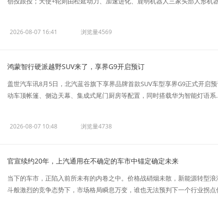
创投跟投；天使+轮则由松延动力、加速进化、鹿明机器人三家头部人形机器人
2026-08-07 16:41
浏览量4569
鸿蒙智行硬派越野SUV来了，享界G9开启预订
盖世汽车讯8月5日，北汽蓝谷旗下享界品牌首款SUV车型享界G9正式开启
动车顶帐篷、侧边天幕、集成式尾门厨房等配置，同时搭载华为智能灯语系..
2026-08-07 10:48
浏览量4738
官宣续约20年，上汽通用在不确定的车市中锚定确定未来
当下的车市，正陷入前所未有的内卷之中。价格战硝烟未散，新能源转型浪
斗般激烈的竞争态势下，市场格局瞬息万变，谁也无法预判下一个行业拐点何时