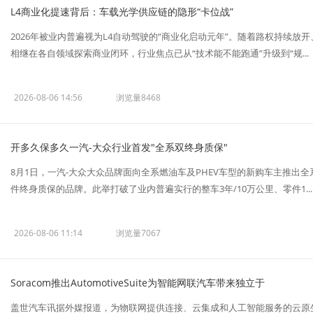
L4商业化提速背后：车载光学供应链的隐形“卡位战”
2026年被业内普遍视为L4自动驾驶的“商业化启动元年”。随着路权持续
相继在各自领域探索商业闭环，行业焦点已从“技术能不能跑通”升级到“规...
2026-08-06 14:56
浏览量8468
开多久保多久一汽-大众行业首发"全系双终身质保"
8月1日，一汽-大众大众品牌面向全系燃油车及PHEV车型的新购车主推
件终身质保的品牌。此举打破了业内普遍实行的整车3年/10万公里、零件1...
2026-08-06 11:14
浏览量7067
Soracom推出AutomotiveSuite为智能网联汽车带来独立于
盖世汽车讯据外媒报道，为物联网提供连接、云集成和人工智能服务的云原生物联网平台S